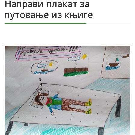
Направи плакат за
путовање из књиге