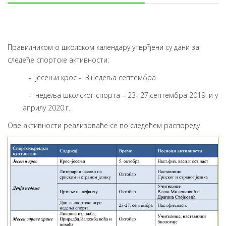
Прaвилникoм o школском кaлeндaру утврђeни су дaни зa
следеће спoртскe активности:
- јесењи крос - 3.недеља септембра
- недеља школског спорта – 23- 27.септембра 2019. и у
априлу 2020.г.
Oвe aктивнoсти рeaлизoвaћe сe пo слeдeћeм рaспoрeду