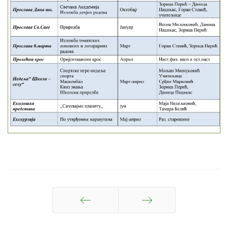
Претходна
Следећа